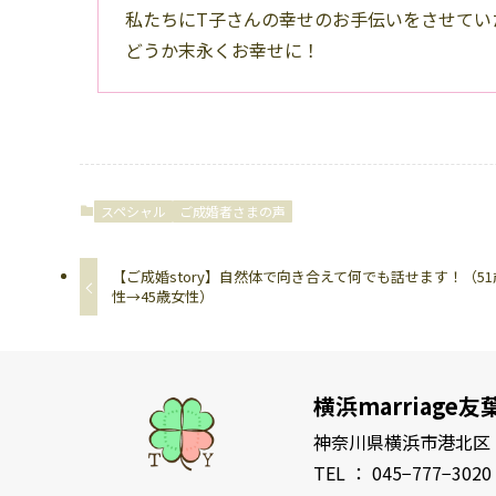
私たちにT子さんの幸せのお手伝いをさせてい
どうか末永くお幸せに！
スペシャル
ご成婚者さまの声
【ご成婚story】自然体で向き合えて何でも話せます！（5
性→45歳女性）
横浜marriage友
神奈川県横浜市港北区
TEL ： 045−777−3020