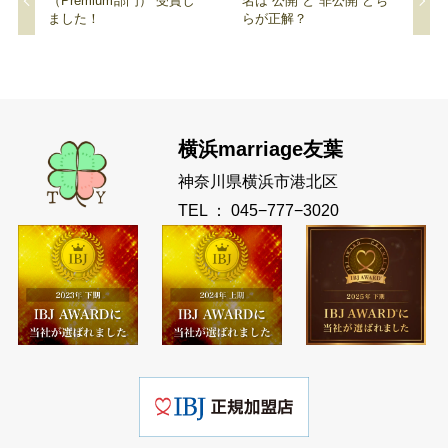
（Premium部門）”受賞し
名は“公開”と“非公開”どち
ました！
らが正解？
横浜marriage友葉
神奈川県横浜市港北区
TEL ： 045−777−3020