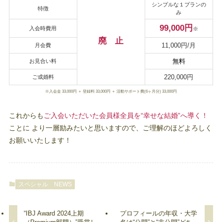
シンプルな１プランの
特徴
み
99,000円
入会時費用
※
廃 止
11,000円/月
月会費
無料
お見合い料
220,000円
ご成婚料
入会金 33,000円 ＋ 登録料 33,000円 ＋ 活動サポート費(6ヶ月分) 33,000円
※
これからも
ご入会いただいた会員様全員を“幸せな結婚”へ導く！
ことに より一層励みたいと思いますので、ご理解のほどよろしく
お願いいたします！
スペシャル
NEWS
“IBJ Award 2024上期
プロフィールの年収・大学