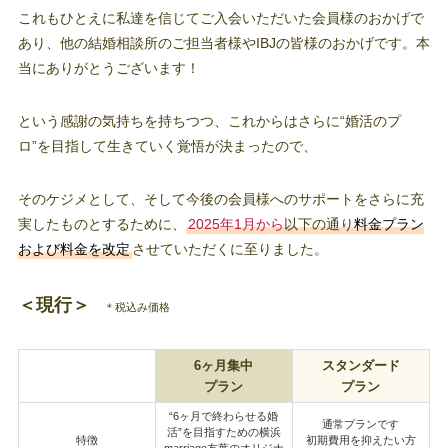
これもひとえに私達を信じてご入会いただいた会員様のおかげで
あり、他の結婚相談所のご担当者様やIBJの皆様のおかげです。本
当にありがとうございます！
という感謝の気持ちを持ちつつ、これからはさらに“婚活のプ
ロ”を目指して生きていく覚悟が決まったので、
そのケジメとして、そして今後の会員様へのサポートをさらに充
実したものとするために、
2025年1月から
以下の通り
料金プラン
および料金を改定
させていただくに至りました。
＜現行＞
＊税込み価格
6ヶ月集中
スタンダード
プラン
プラン
“6ヶ月で終わらせる婚
通常プランです
活”を目指すための横浜
特徴
初期費用を抑えたい方
marriage友葉のオリジナ